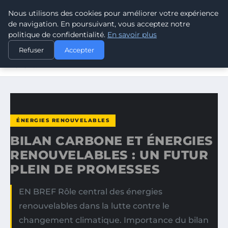
Nous utilisons des cookies pour améliorer votre expérience
CLIMATE GUARDIAN
de navigation. En poursuivant, vous acceptez notre
politique de confidentialité.
En savoir plus
ACCUEIL
ÉNERGIES RENOUVELABLES
Refuser
Accepter
BILAN CARBONE ET ÉNERGIES RENOUVELABLES : UN
FUTUR…
ÉNERGIES RENOUVELABLES
BILAN CARBONE ET ÉNERGIES
RENOUVELABLES : UN FUTUR
PLEIN DE PROMESSES
EN BREF Rôle central des énergies
renouvelables dans la lutte contre le
changement climatique. Importance du bilan