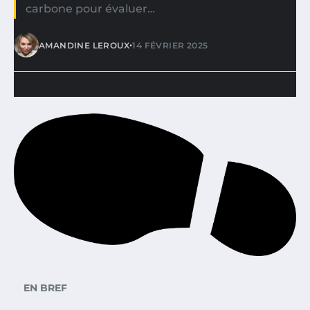
carbone pour évaluer…
•
AMANDINE LEROUX
14 FÉVRIER 2025
EN BREF