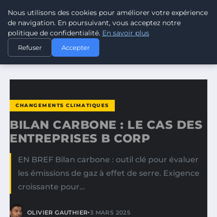
Nous utilisons des cookies pour améliorer votre expérience
CLIMATE GUARDIAN
de navigation. En poursuivant, vous acceptez notre
politique de confidentialité.
En savoir plus
ACCUEIL
CHANGEMENTS CLIMATIQUES
Refuser
Accepter
BILAN CARBONE : LE CAS DES ENTREPRISES B CORP
CHANGEMENTS CLIMATIQUES
BILAN CARBONE : LE CAS DES
ENTREPRISES B CORP
EN BREF Bilan carbone : outil clé pour évaluer
les émissions de gaz à effet de serre. Exigence
croissante pour…
•
OLIVIER GAUTHIER
3 MARS 2025