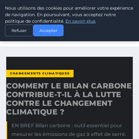
Nous utilisons des cookies pour améliorer votre expérience
CLIMATE GUARDIAN
de navigation. En poursuivant, vous acceptez notre
politique de confidentialité.
En savoir plus
ACCUEIL
CHANGEMENTS CLIMATIQUES
Refuser
Accepter
COMMENT LE BILAN CARBONE CONTRIBUE-T-IL À LA
LUTTE…
CHANGEMENTS CLIMATIQUES
COMMENT LE BILAN CARBONE
CONTRIBUE-T-IL À LA LUTTE
CONTRE LE CHANGEMENT
CLIMATIQUE ?
EN BREF Bilan carbone : outil essentiel pour
mesurer les émissions de gaz à effet de serre.