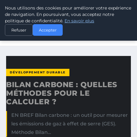
Nous utilisons des cookies pour améliorer votre expérience
CLIMATE GUARDIAN
de navigation. En poursuivant, vous acceptez notre
politique de confidentialité.
En savoir plus
ACCUEIL
DÉVELOPPEMENT DURABLE
Refuser
Accepter
BILAN CARBONE : QUELLES MÉTHODES POUR LE CALCULER
?
DÉVELOPPEMENT DURABLE
BILAN CARBONE : QUELLES
MÉTHODES POUR LE
CALCULER ?
EN BREF Bilan carbone : un outil pour mesurer
les émissions de gaz à effet de serre (GES).
Méthode Bilan…