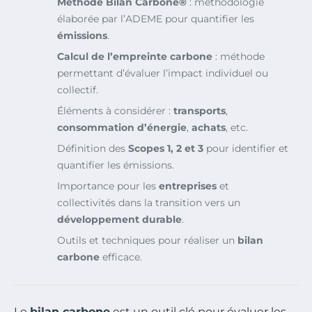
Méthode Bilan Carbone®
: méthodologie
élaborée par l’ADEME pour quantifier les
émissions
.
Calcul de l’empreinte carbone
: méthode
permettant d’évaluer l’impact individuel ou
collectif.
Éléments à considérer :
transports
,
consommation d’énergie
,
achats
, etc.
Définition des
Scopes 1, 2 et 3
pour identifier et
quantifier les émissions.
Importance pour les
entreprises
et
collectivités dans la transition vers un
développement durable
.
Outils et techniques pour réaliser un
bilan
carbone
efficace.
Le
bilan carbone
est un outil clé pour évaluer les