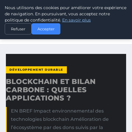
Nous utilisons des cookies pour améliorer votre expérience
CLIMATE GUARDIAN
de navigation. En poursuivant, vous acceptez notre
politique de confidentialité.
En savoir plus
ACCUEIL
DÉVELOPPEMENT DURABLE
Refuser
Accepter
BLOCKCHAIN ET BILAN CARBONE : QUELLES APPLICATIONS
?
DÉVELOPPEMENT DURABLE
BLOCKCHAIN ET BILAN
CARBONE : QUELLES
APPLICATIONS ?
EN BREF Impact environnemental des
technologies blockchain Amélioration de
l’écosystème par des dons suivis par la