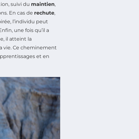
on, suivi du
maintien
,
ions. En cas de
rechute
,
rée, l’individu peut
nfin, une fois qu’il a
il atteint la
e sa vie. Ce cheminement
pprentissages et en