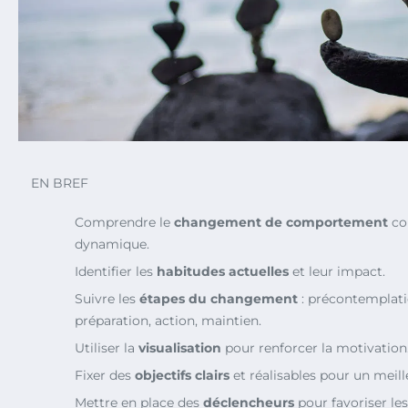
EN BREF
Comprendre le
changement de comportement
co
dynamique.
Identifier les
habitudes actuelles
et leur impact.
Suivre les
étapes du changement
: précontemplati
préparation, action, maintien.
Utiliser la
visualisation
pour renforcer la motivation
Fixer des
objectifs clairs
et réalisables pour un meille
Mettre en place des
déclencheurs
pour favoriser le