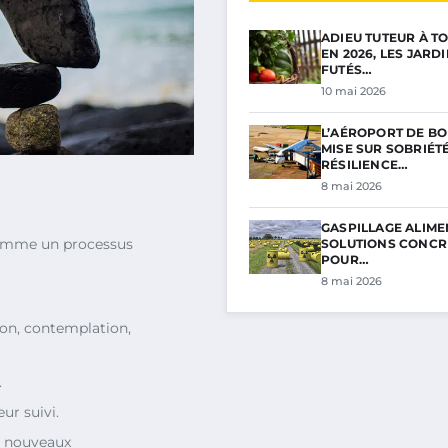
ADIEU TUTEUR À TO
EN 2026, LES JARD
FUTÉS…
10 mai 2026
L’AÉROPORT DE B
MISE SUR SOBRIÉTÉ
RÉSILIENCE…
8 mai 2026
GASPILLAGE ALIMEN
mme un processus
SOLUTIONS CONCR
POUR…
8 mai 2026
on, contemplation,
.
ur suivi.
s nouveaux