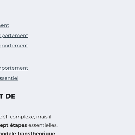
ment
omportement
omportement
omportement
ssentiel
T DE
fi complexe, mais il
ept étapes
essentielles.
odèle transthéorique
,