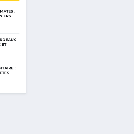
MATES :
INIERS
ORDEAUX
 ET
TAIRE :
ÈTES