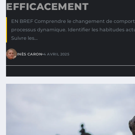
EFFICACEMENT
EN BREF Comprendre le changement de compo
processus dynamique. Identifier les habitudes actu
Suivre les…
•
INÈS CARON
4 AVRIL 2025