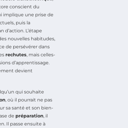
core conscient du
ui implique une prise de
tuels, puis la
an d’action. L’étape
des nouvelles habitudes,
ce de persévérer dans
des
rechutes
, mais celles-
sions d’apprentissage.
gement devient
elqu’un qui souhaite
ion
, où il pourrait ne pas
sur sa santé et son bien-
hase de
préparation
, il
n. Il passe ensuite à