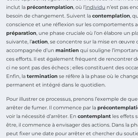
inclut la
précontemplation
, où l’
individu
n’est pas en
besoin de changement. Suivent la
contemplation
, q
conscience et une réflexion sur les comportements ac
préparation
, une phase cruciale où l’on élabore un pl
suivante, l’
action
, se concentre sur la mise en œuvre 
accompagnée d’un
maintien
qui souligne l’importan
ces efforts. Il est également fréquent de rencontrer 
ci ne sont pas des échecs ; elles constituent des occa
Enfin, la
termination
se réfère à la phase où le chan
permanent et intégré dans le quotidien.
Pour illustrer ce processus, prenons l’exemple de qu
arrêter de fumer. Il commence par la
précontemplat
voir la nécessité d’arrêter. En
contemplant
les effets 
être, il commence à envisager des actions. Dans la p
peut fixer une date pour arrêter et chercher du soutie