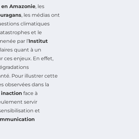
s en Amazonie
, les
ouragans
, les médias ont
uestions climatiques
catastrophes et le
enée par l’
Institut
laires quant à un
r ces enjeux. En effet,
égradations
té. Pour illustrer cette
es observées dans la
e
inaction
face à
eulement servir
ensibilisation et
ommunication