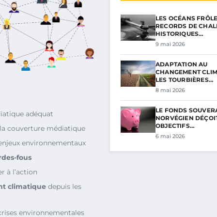
LES OCÉANS FRÔL
RECORDS DE CHAL
HISTORIQUES…
9 mai 2026
ADAPTATION AU
CHANGEMENT CLIM
LES TOURBIÈRES…
8 mai 2026
LE FONDS SOUVER
iatique adéquat
NORVÉGIEN DÉÇOIT
OBJECTIFS…
la couverture médiatique
6 mai 2026
enjeux environnementaux
rdes-fous
r à l’action
t climatique
depuis les
crises environnementales