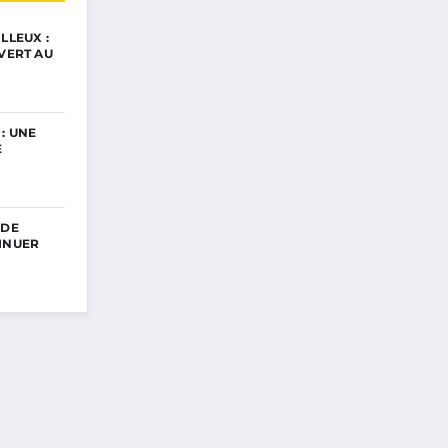
LLEUX :
UVERT AU
: UNE
E
 DE
INUER