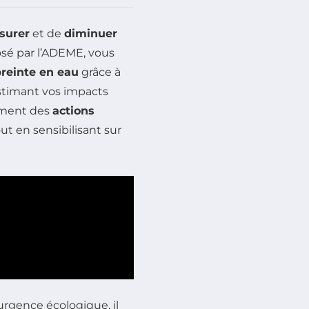
surer
et de
diminuer
posé par l’ADEME, vous
reinte en eau
grâce à
estimant vos impacts
ement des
actions
ut en sensibilisant sur
rgence écologique, il