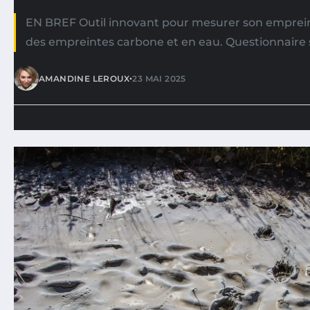
EN BREF Outil innovant pour mesurer son emprein
des empreintes carbone et en eau. Questionnaire
•
AMANDINE LEROUX
23 MAI 2025