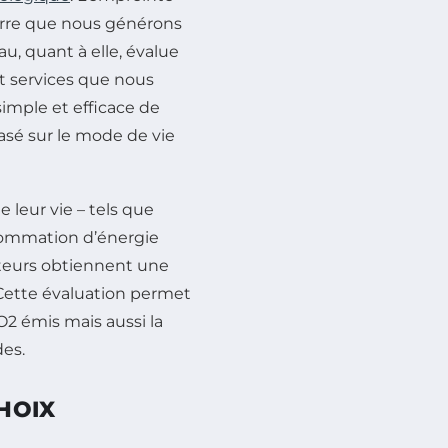
serre que nous générons
au, quant à elle, évalue
et services que nous
mple et efficace de
asé sur le mode de vie
 leur vie – tels que
nsommation d’énergie
sateurs obtiennent une
 Cette évaluation permet
2 émis mais aussi la
des.
HOIX