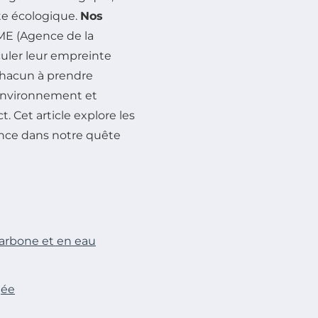
te écologique.
Nos
EME (Agence de la
culer leur empreinte
 chacun à prendre
’environnement et
 Cet article explore les
tance dans notre quête
arbone et en eau
gée