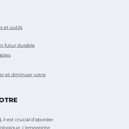
 et outils
un futur durable
ables
r et diminuer votre
VOTRE
t
, il est crucial d’aborder
ologique
. L’empreinte