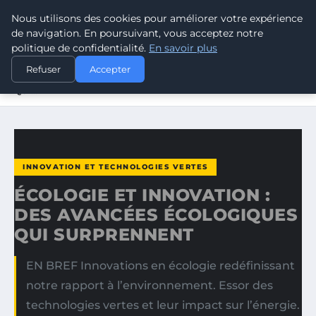
Nous utilisons des cookies pour améliorer votre expérience
CLIMATE GUARDIAN
de navigation. En poursuivant, vous acceptez notre
politique de confidentialité.
En savoir plus
ACCUEIL
INNOVATION ET TECHNOLOGIES VERTES
Refuser
Accepter
ÉCOLOGIE ET INNOVATION : DES AVANCÉES ÉCOLOGIQUES
QUI…
INNOVATION ET TECHNOLOGIES VERTES
ÉCOLOGIE ET INNOVATION :
DES AVANCÉES ÉCOLOGIQUES
QUI SURPRENNENT
EN BREF Innovations en écologie redéfinissant
notre rapport à l’environnement. Essor des
technologies vertes et leur impact sur l’énergie.