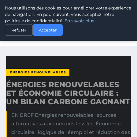
Nous utilisons des cookies pour améliorer votre expérience
CLIMATE GUARDIAN
de navigation. En poursuivant, vous acceptez notre
politique de confidentialité.
En savoir plus
ACCUEIL
ÉNERGIES RENOUVELABLES
Refuser
Accepter
ÉNERGIES RENOUVELABLES ET ÉCONOMIE CIRCULAIRE :
UN…
ÉNERGIES RENOUVELABLES
ÉNERGIES RENOUVELABLES
ET ÉCONOMIE CIRCULAIRE :
UN BILAN CARBONE GAGNANT
EN BREF Énergies renouvelables : sources
alternatives aux énergies fossiles. Économie
circulaire : logique de réemploi et réduction des