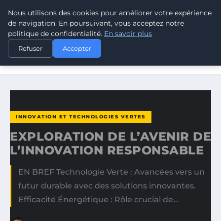
Nous utilisons des cookies pour améliorer votre expérience
CLIMATE GUARDIAN
de navigation. En poursuivant, vous acceptez notre
politique de confidentialité.
En savoir plus
ACCUEIL
INNOVATION ET TECHNOLOGIES VERTES
Refuser
Accepter
EXPLORATION DE L’AVENIR DE L’INNOVATION
RESPONSABLE
INNOVATION ET TECHNOLOGIES VERTES
EXPLORATION DE L’AVENIR DE
L’INNOVATION RESPONSABLE
EN BREF Technologie Verte : Avancées vers un
futur durable avec des solutions innovantes.
Efficacité Énergétique : Rôle crucial de…