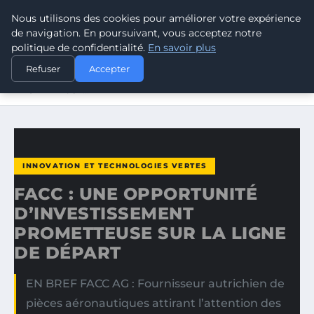
Nous utilisons des cookies pour améliorer votre expérience
CLIMATE GUARDIAN
de navigation. En poursuivant, vous acceptez notre
politique de confidentialité.
En savoir plus
ACCUEIL
INNOVATION ET TECHNOLOGIES VERTES
Refuser
Accepter
FACC : UNE OPPORTUNITÉ D’INVESTISSEMENT
PROMETTEUSE…
INNOVATION ET TECHNOLOGIES VERTES
FACC : UNE OPPORTUNITÉ
D’INVESTISSEMENT
PROMETTEUSE SUR LA LIGNE
DE DÉPART
EN BREF FACC AG : Fournisseur autrichien de
pièces aéronautiques attirant l’attention des