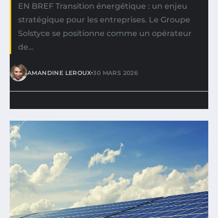
EN BREF Transition énergétique : un enjeu
stratégique pour les entreprises. Le Groupe
Solstyce se positionne comme un opérateur
de…
•
AMANDINE LEROUX
30 MARS 2026