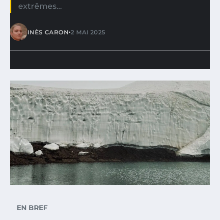
extrêmes…
•
INÈS CARON
2 MAI 2025
EN BREF