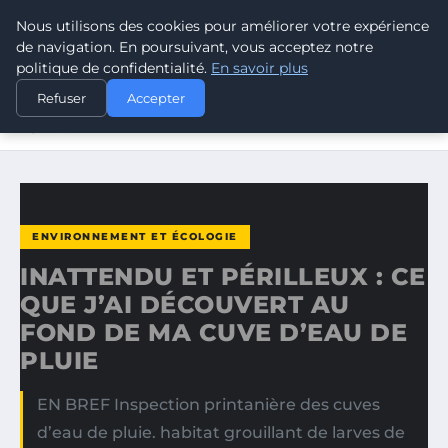
Nous utilisons des cookies pour améliorer votre expérience
CLIMATE GUARDIAN
de navigation. En poursuivant, vous acceptez notre
politique de confidentialité.
En savoir plus
ACCUEIL
ENVIRONNEMENT ET ÉCOLOGIE
Refuser
Accepter
INATTENDU ET PÉRILLEUX : CE QUE J’AI DÉCOUVERT AU
FOND…
ENVIRONNEMENT ET ÉCOLOGIE
INATTENDU ET PÉRILLEUX : CE
QUE J’AI DÉCOUVERT AU
FOND DE MA CUVE D’EAU DE
PLUIE
EN BREF Inspection printanière des cuves
d’eau de pluie. habitat grouillant de larves de