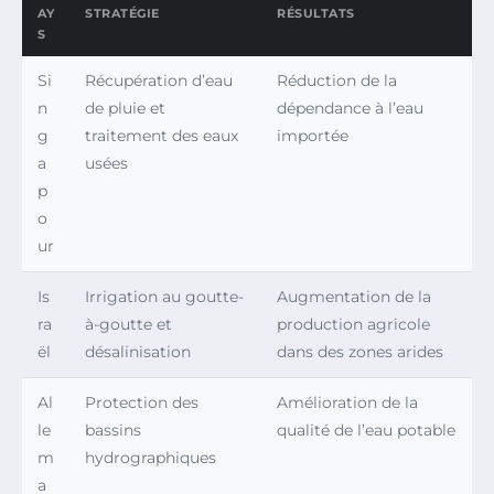
AY
STRATÉGIE
RÉSULTATS
S
Si
Récupération d’eau
Réduction de la
n
de pluie et
dépendance à l’eau
g
traitement des eaux
importée
a
usées
p
o
ur
Is
Irrigation au goutte-
Augmentation de la
ra
à-goutte et
production agricole
ël
désalinisation
dans des zones arides
Al
Protection des
Amélioration de la
le
bassins
qualité de l’eau potable
m
hydrographiques
a