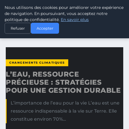
Nous utilisons des cookies pour améliorer votre expérience
CLIMATE GUARDIAN
de navigation. En poursuivant, vous acceptez notre
politique de confidentialité.
En savoir plus
ACCUEIL
CHANGEMENTS CLIMATIQUES
Refuser
Accepter
L’EAU, RESSOURCE PRÉCIEUSE : STRATÉGIES POUR UNE…
CHANGEMENTS CLIMATIQUES
L’EAU, RESSOURCE
PRÉCIEUSE : STRATÉGIES
POUR UNE GESTION DURABLE
L’importance de l’eau pour la vie L’eau est une
ressource indispensable à la vie sur Terre. Elle
constitue environ 70%…