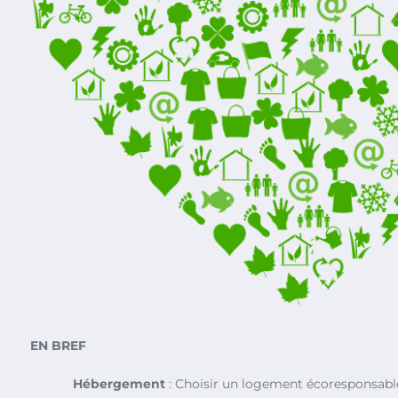
EN BREF
Hébergement
: Choisir un logement écoresponsable