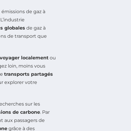
x émissions de gaz à
 L’industrie
s globales
de gaz à
yens de transport que
voyager localement
ou
gez loin, moins vous
de
transports partagés
r explorer votre
recherches sur les
ions de carbone
. Par
t aux passagers de
one
grâce à des