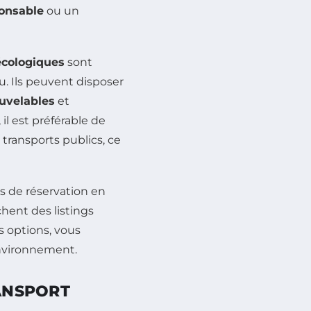
ponsable
ou un
écologiques
sont
u. Ils peuvent disposer
uvelables
et
il est préférable de
transports publics, ce
s de réservation en
chent des listings
 options, vous
environnement.
RANSPORT