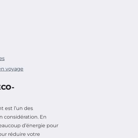
es
en voyage
ÉCO-
t est l’un des
n considération. En
beaucoup d’énergie pour
our réduire votre