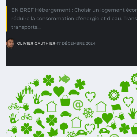
EN BREF Hébergement : Choisir un logement éco
réduire la consommation d’énergie et d’eau. Transpo
transports…
•
OLIVIER GAUTHIER
17 DÉCEMBRE 2024