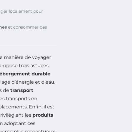
ager localement pour
mes
et consommer des
tre manière de voyager
 propose trois astuces
ébergement durable
lage d’énergie et d’eau.
ns de
transport
les transports en
acements. Enfin, il est
rivilégiant les
produits
En adoptant ces
urisme plus respectueux