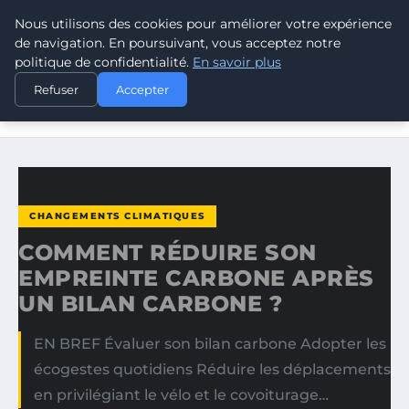
Nous utilisons des cookies pour améliorer votre expérience
CLIMATE GUARDIAN
de navigation. En poursuivant, vous acceptez notre
politique de confidentialité.
En savoir plus
ACCUEIL
CHANGEMENTS CLIMATIQUES
Refuser
Accepter
COMMENT RÉDUIRE SON EMPREINTE CARBONE APRÈS UN
BILAN…
CHANGEMENTS CLIMATIQUES
COMMENT RÉDUIRE SON
EMPREINTE CARBONE APRÈS
UN BILAN CARBONE ?
EN BREF Évaluer son bilan carbone Adopter les
écogestes quotidiens Réduire les déplacements
en privilégiant le vélo et le covoiturage…