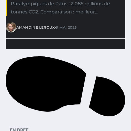
Paralympiques de Paris : 2,085 millions de
tonnes CO2. Comparaison : meilleur…
•
AMANDINE LEROUX
9 MAI 2025
EN BREF