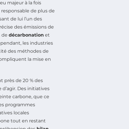
eu majeur à la fois
t responsable de plus de
sant de lui l’un des
précise des émissions de
s de
décarbonation
et
Cependant, les industries
lexité des méthodes de
compliquent la mise en
nt près de 20 % des
d’agir. Des initiatives
reinte carbone, que ce
des programmes
atives locales
rbone tout en restant
ompréhension des
bilan