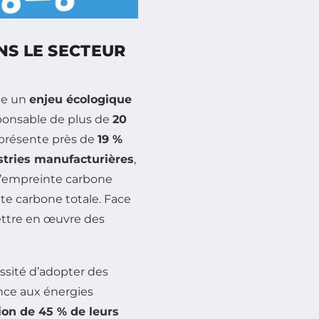
NS LE SECTEUR
te un
enjeu écologique
ponsable de plus de
20
eprésente près de
19 %
stries manufacturières
,
 l’empreinte carbone
te carbone totale. Face
mettre en œuvre des
essité d’adopter des
nce aux énergies
ion de 45 % de leurs