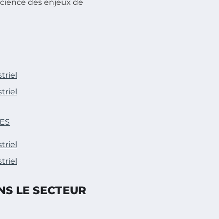
nscience des enjeux de
triel
triel
GES
triel
triel
NS LE SECTEUR