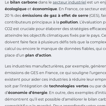
Le
bilan carbone
dans le
secteur industriel
est un enj
écologique
et
économique
. En France, ce secteur es
20 % des
émissions de gaz à effet de serre
(GES), fai
contributeurs principaux à la
pollution
. L’évaluation 
CO2 est cruciale pour élaborer des stratégies efficace
atteindre les objectifs climatiques fixés par le pays. 
doivent faire face à plusieurs défis tels que la comp
calcul ou encore le manque de données fiables, qui 
place d’un
plan d’action
.
Les industries manufacturières, par exemple, génère
émissions de GES en France, ce qui souligne l’urgence 
existent pour aider ces industries à réduire leur emp
soit par l’intégration de
technologies vertes
ou par 
d’
économie d’énergie
. En outre, des exemples d’initi
démontrent qu’il est possible d’améliorer le bilan ca
compétitif sur le marché. Pour approfondir votre c