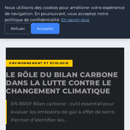
Nous utilisons des cookies pour améliorer votre expérience
CLIMATE GUARDIAN
de navigation. En poursuivant, vous acceptez notre
politique de confidentialité.
En savoir plus
ACCUEIL
ENVIRONNEMENT ET ÉCOLOGIE
Refuser
Accepter
LE RÔLE DU BILAN CARBONE DANS LA LUTTE CONTRE LE…
ENVIRONNEMENT ET ÉCOLOGIE
LE RÔLE DU BILAN CARBONE
DANS LA LUTTE CONTRE LE
CHANGEMENT CLIMATIQUE
EN BREF Bilan carbone : outil essentiel pour
évaluer les émissions de gaz à effet de serre.
Permet d’identifier les…