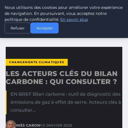
Nous utilisons des cookies pour améliorer votre expérience
CLIMATE GUARDIAN
de navigation. En poursuivant, vous acceptez notre
politique de confidentialité.
En savoir plus
ACCUEIL
CHANGEMENTS CLIMATIQUES
Refuser
Accepter
LES ACTEURS CLÉS DU BILAN CARBONE : QUI CONSULTER ?
CHANGEMENTS CLIMATIQUES
LES ACTEURS CLÉS DU BILAN
CARBONE : QUI CONSULTER ?
EN BREF Bilan carbone : outil de diagnostic des
émissions de gaz à effet de serre. Acteurs clés à
consulter…
•
INÈS CARON
13 JANVIER 2025