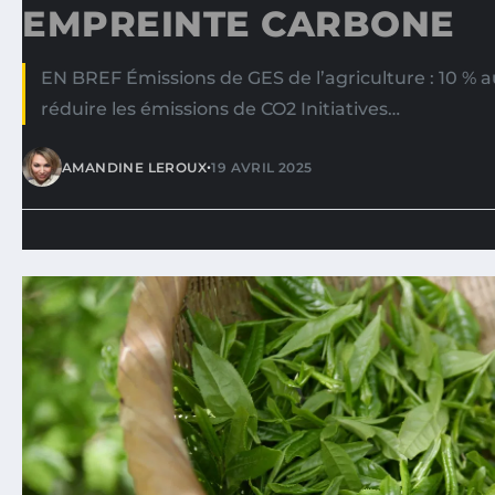
EMPREINTE CARBONE
EN BREF Émissions de GES de l’agriculture : 10 %
réduire les émissions de CO2 Initiatives…
•
AMANDINE LEROUX
19 AVRIL 2025