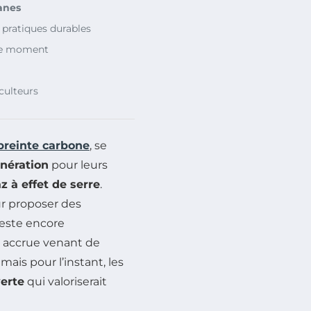
anes
pratiques durables
 le moment
culteurs
reinte carbone
, se
nération
pour leurs
 à effet de serre
.
ur proposer des
reste encore
n accrue venant de
mais pour l’instant, les
erte
qui valoriserait