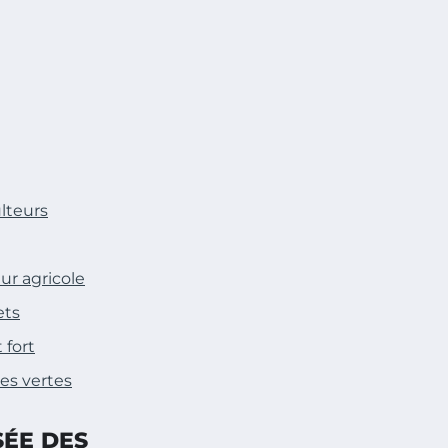
ulteurs
ur agricole
ets
 fort
es vertes
SÉE DES