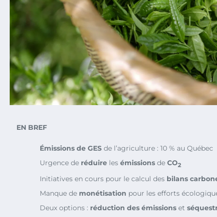
EN BREF
Émissions de GES
de l’agriculture : 10 % au Québec
Urgence de
réduire
les
émissions
de
CO
2
Initiatives en cours pour le calcul des
bilans carbon
Manque de
monétisation
pour les efforts écologiqu
Deux options :
réduction des émissions
et
séquest