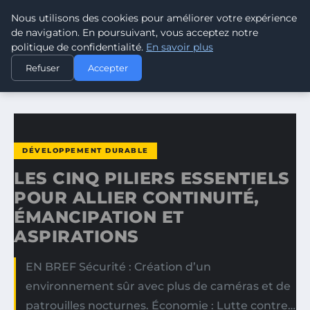
Nous utilisons des cookies pour améliorer votre expérience
CLIMATE GUARDIAN
de navigation. En poursuivant, vous acceptez notre
politique de confidentialité.
En savoir plus
ACCUEIL
DÉVELOPPEMENT DURABLE
Refuser
Accepter
LES CINQ PILIERS ESSENTIELS POUR ALLIER CONTINUITÉ…
DÉVELOPPEMENT DURABLE
LES CINQ PILIERS ESSENTIELS
POUR ALLIER CONTINUITÉ,
ÉMANCIPATION ET
ASPIRATIONS
EN BREF Sécurité : Création d’un
environnement sûr avec plus de caméras et de
patrouilles nocturnes. Économie : Lutte contre…