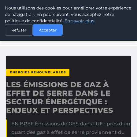
Nous utilisons des cookies pour améliorer votre expérience
CLIMATE GUARDIAN
de navigation. En poursuivant, vous acceptez notre
politique de confidentialité.
En savoir plus
ACCUEIL
ÉNERGIES RENOUVELABLES
Refuser
Accepter
LES ÉMISSIONS DE GAZ À EFFET DE SERRE DANS LE
SECTEUR…
ÉNERGIES RENOUVELABLES
LES ÉMISSIONS DE GAZ À
EFFET DE SERRE DANS LE
SECTEUR ÉNERGÉTIQUE :
ENJEUX ET PERSPECTIVES
EN BREF Émissions de GES dans l’UE : près d’un
quart des gaz à effet de serre proviennent du