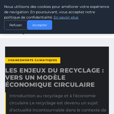
Nous utilisons des cookies pour améliorer votre expérience
CLIMATE GUARDIAN
de navigation. En poursuivant, vous acceptez notre
politique de confidentialité.
En savoir plus
ACCUEIL
CHANGEMENTS CLIMATIQUES
Refuser
Accepter
LES ENJEUX DU RECYCLAGE : VERS UN MODÈLE
ÉCONOMIQUE…
CHANGEMENTS CLIMATIQUES
LES ENJEUX DU RECYCLAGE :
VERS UN MODÈLE
ÉCONOMIQUE CIRCULAIRE
Introduction au recyclage et à l’économie
circulaire Le recyclage est devenu un sujet
d’actualité incontournable dans le contexte de