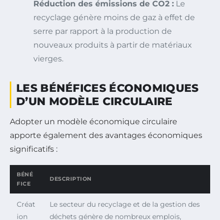
Réduction des émissions de CO2 :
Le
recyclage génère moins de gaz à effet de
serre par rapport à la production de
nouveaux produits à partir de matériaux
vierges.
LES BÉNÉFICES ÉCONOMIQUES
D’UN MODÈLE CIRCULAIRE
Adopter un modèle économique circulaire
apporte également des avantages économiques
significatifs :
BÉNÉ
DESCRIPTION
FICE
Créat
Le secteur du recyclage et de la gestion des
ion
déchets génère de nombreux emplois,