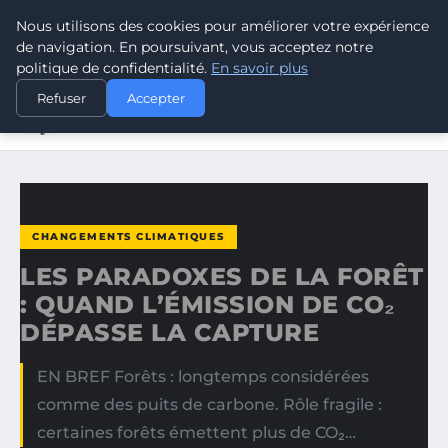
Nous utilisons des cookies pour améliorer votre expérience
CLIMATE GUARDIAN
de navigation. En poursuivant, vous acceptez notre
politique de confidentialité.
En savoir plus
ACCUEIL
CHANGEMENTS CLIMATIQUES
Refuser
Accepter
LES PARADOXES DE LA FORÊT : QUAND L’ÉMISSION DE
CO₂…
CHANGEMENTS CLIMATIQUES
LES PARADOXES DE LA FORÊT
: QUAND L’ÉMISSION DE CO₂
DÉPASSE LA CAPTURE
EN BREF Forêts : longtemps considérées
comme des puits de carbone. Rôle fragile :
certaines forêts émettent plus de CO₂…