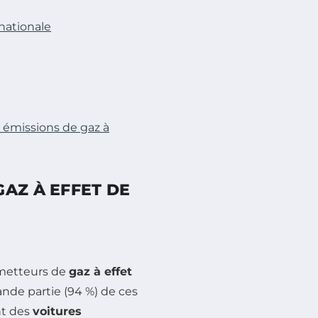
nationale
s émissions de gaz à
AZ À EFFET DE
 émetteurs de
gaz à effet
ande partie (94 %) de ces
nt des
voitures