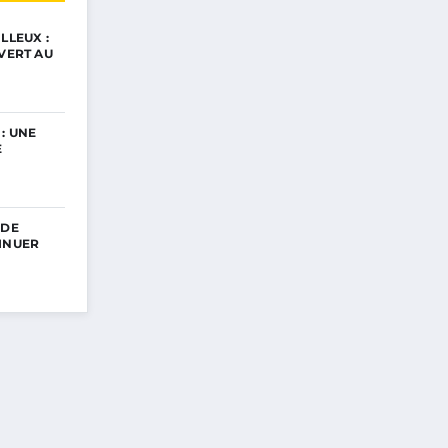
LLEUX :
UVERT AU
: UNE
E
 DE
INUER