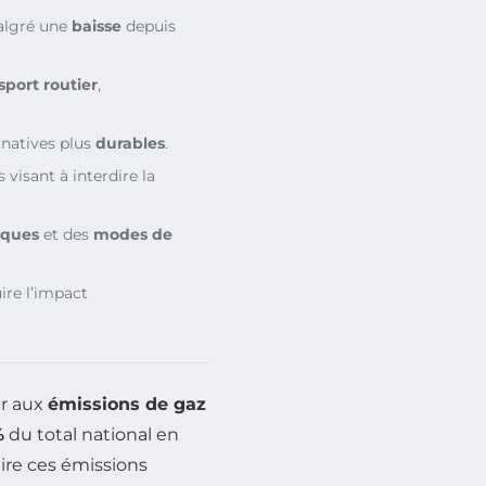
algré une
baisse
depuis
sport routier
,
rnatives plus
durables
.
 visant à interdire la
iques
et des
modes de
ire l’impact
ur aux
émissions de gaz
%
du total national en
uire ces émissions