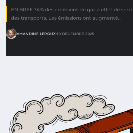
EN BREF 34% des émissions de gaz à effet de serr
des transports. Les émissions ont augmenté…
•
AMANDINE LEROUX
10 DÉCEMBRE 2025