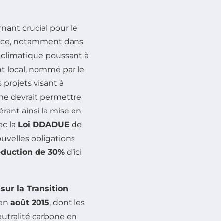
nant crucial pour le
nce, notamment dans
 climatique poussant à
nt local, nommé par le
s projets visant à
me devrait permettre
érant ainsi la mise en
ec la
Loi DDADUE
de
ouvelles obligations
éduction de 30%
d’ici
 sur la Transition
 en
août 2015
, dont les
utralité carbone en