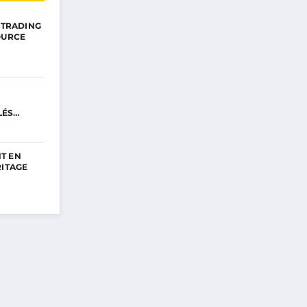
E TRADING
OURCE
LÉS
T EN
RITAGE