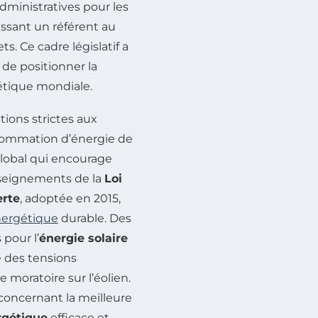
administratives pour les
issant un référent au
s. Ce cadre législatif a
 de positionner la
étique mondiale.
ions strictes aux
onsommation d’énergie de
global qui encourage
enseignements de la
Loi
erte
, adoptée en 2015,
nergétique
durable. Des
pour l’
énergie solaire
e des tensions
 moratoire sur l’éolien.
concernant la meilleure
rgétique
efficace et