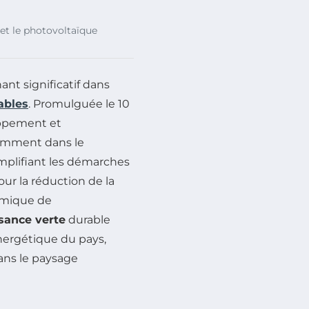
et le photovoltaïque
nt significatif dans
ables
. Promulguée le 10
loppement et
tamment dans le
implifiant les démarches
our la réduction de la
amique de
ssance verte
durable
énergétique du pays,
ans le paysage