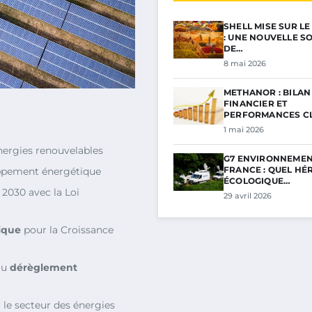
SHELL MISE SUR L
: UNE NOUVELLE S
DE…
8 mai 2026
METHANOR : BILAN
FINANCIER ET
PERFORMANCES C
POUR…
1 mai 2026
nergies renouvelables
G7 ENVIRONNEMEN
FRANCE : QUEL HÉ
oppement énergétique
ÉCOLOGIQUE…
i 2030 avec la Loi
29 avril 2026
tique
pour la Croissance
au
dérèglement
le secteur des énergies