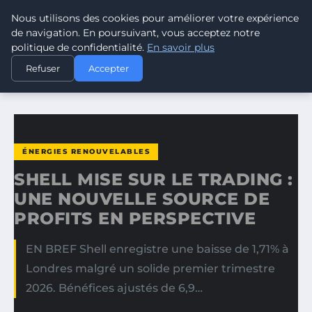
Nous utilisons des cookies pour améliorer votre expérience
CLIMATE GUARDIAN
de navigation. En poursuivant, vous acceptez notre
politique de confidentialité.
En savoir plus
ACCUEIL
ÉNERGIES RENOUVELABLES
Refuser
Accepter
SHELL MISE SUR LE TRADING : UNE NOUVELLE SOURCE DE…
ÉNERGIES RENOUVELABLES
SHELL MISE SUR LE TRADING :
UNE NOUVELLE SOURCE DE
PROFITS EN PERSPECTIVE
EN BREF Shell enregistre une baisse de 1,71% à
Londres malgré un solide premier trimestre
2026. Bénéfices ajustés de 6,9…