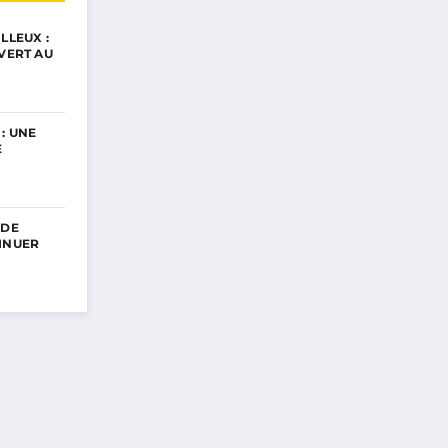
LLEUX :
UVERT AU
: UNE
E
 DE
INUER