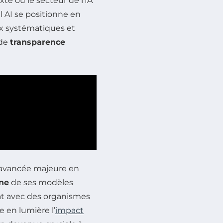
te où le secteur de l’IA
l AI se positionne en
x systématiques et
 de
transparence
e avancée majeure en
one
de ses modèles
ariat avec des organismes
e en lumière l’
impact