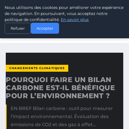
Nous utilisons des cookies pour améliorer votre expérience
CLIMATE GUARDIAN
de navigation. En poursuivant, vous acceptez notre
politique de confidentialité.
En savoir plus
ACCUEIL
CHANGEMENTS CLIMATIQUES
Refuser
Accepter
POURQUOI FAIRE UN BILAN CARBONE EST-IL BÉNÉFIQUE
POUR…
CHANGEMENTS CLIMATIQUES
POURQUOI FAIRE UN BILAN
CARBONE EST-IL BÉNÉFIQUE
POUR L’ENVIRONNEMENT ?
EN BREF Bilan carbone : outil pour mesurer
l’impact environnemental. Évaluation des
émissions de CO2 et des gaz à effet…