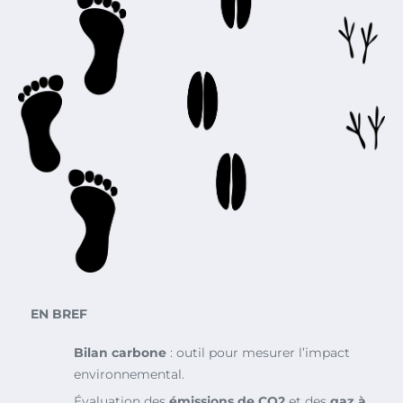
EN BREF
Bilan carbone
: outil pour mesurer l’impact
environnemental.
Évaluation des
émissions de CO2
et des
gaz à