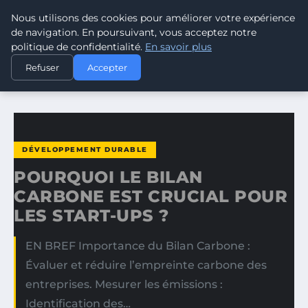
Nous utilisons des cookies pour améliorer votre expérience
CLIMATE GUARDIAN
de navigation. En poursuivant, vous acceptez notre
politique de confidentialité.
En savoir plus
ACCUEIL
DÉVELOPPEMENT DURABLE
Refuser
Accepter
POURQUOI LE BILAN CARBONE EST CRUCIAL POUR LES…
DÉVELOPPEMENT DURABLE
POURQUOI LE BILAN
CARBONE EST CRUCIAL POUR
LES START-UPS ?
EN BREF Importance du Bilan Carbone :
Évaluer et réduire l’empreinte carbone des
entreprises. Mesurer les émissions :
Identification des…