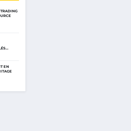
E TRADING
OURCE
LÉS
T EN
RITAGE