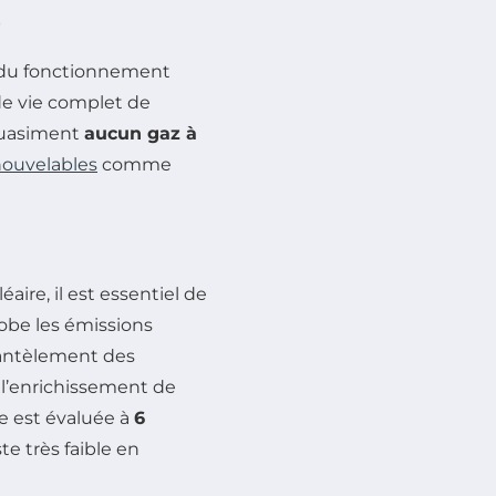
 du fonctionnement
 de vie complet de
 quasiment
aucun gaz à
nouvelables
comme
ire, il est essentiel de
lobe les émissions
émantèlement des
t l’enrichissement de
e est évaluée à
6
te très faible en