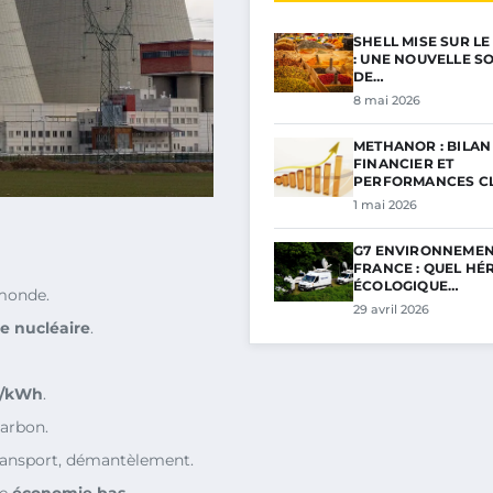
SHELL MISE SUR L
: UNE NOUVELLE S
DE…
8 mai 2026
METHANOR : BILAN
FINANCIER ET
PERFORMANCES C
POUR…
1 mai 2026
G7 ENVIRONNEMEN
FRANCE : QUEL HÉ
ÉCOLOGIQUE…
monde.
29 avril 2026
e nucléaire
.
2/kWh
.
arbon.
 transport, démantèlement.
ne
économie bas