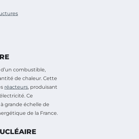
uctures
IRE
d’un combustible,
ntité de chaleur. Cette
es
réacteurs
, produisant
lectricité. Ce
à grande échelle de
nergétique de la France.
NUCLÉAIRE