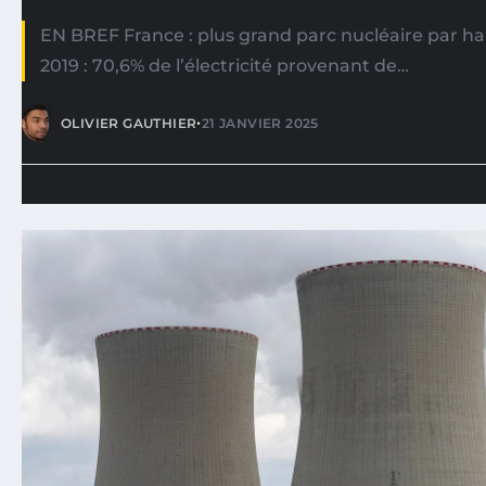
EN BREF France : plus grand parc nucléaire par h
2019 : 70,6% de l’électricité provenant de…
•
OLIVIER GAUTHIER
21 JANVIER 2025