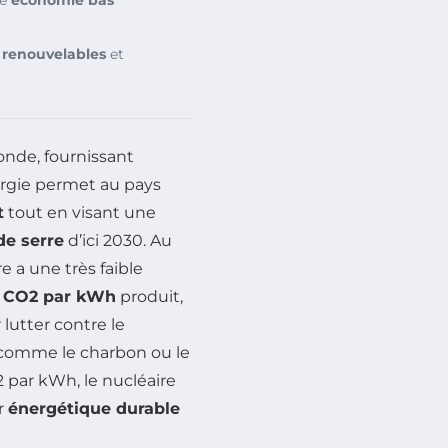
,
renouvelables
et
nde, fournissant
ergie permet au pays
t
tout en visant une
de serre
d’ici 2030. Au
e a une très faible
e CO2 par kWh
produit,
 lutter contre le
s comme le charbon ou le
 par kWh, le nucléaire
r
énergétique durable