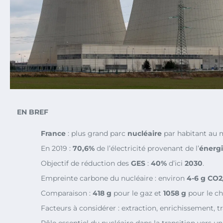
EN BREF
France
: plus grand parc
nucléaire
par habitant au 
En 2019 :
70,6%
de l’électricité provenant de l’
énergi
Objectif de réduction des
GES
:
40%
d’ici
2030
.
Empreinte carbone du nucléaire : environ
4-6 g CO
Comparaison :
418 g
pour le gaz et
1058 g
pour le ch
Facteurs à considérer : extraction, enrichissement,
Rôle essentiel du nucléaire dans la transition vers u