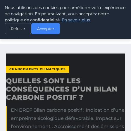
Nous utilisons des cookies pour améliorer votre expérience
CLIMATE GUARDIAN
de navigation. En poursuivant, vous acceptez notre
politique de confidentialité.
En savoir plus
ACCUEIL
CHANGEMENTS CLIMATIQUES
Refuser
Accepter
QUELLES SONT LES CONSÉQUENCES D’UN BILAN
CARBONE…
CHANGEMENTS CLIMATIQUES
QUELLES SONT LES
CONSÉQUENCES D’UN BILAN
CARBONE POSITIF ?
EN BREF Bilan carbone positif : Indication d’une
empreinte écologique défavorable. Impact sur
l’environnement : Accroissement des émissions