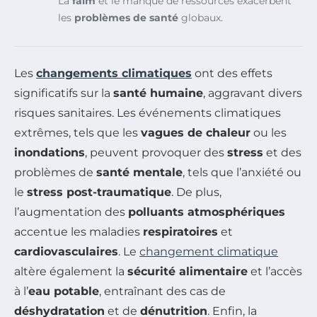
La
faim
et le manque de ressources exacerbent
les
problèmes de santé
globaux.
Les
changements climatiques
ont des effets
significatifs sur la
santé humaine
, aggravant divers
risques sanitaires. Les événements climatiques
extrêmes, tels que les
vagues de chaleur
ou les
inondations
, peuvent provoquer des
stress
et des
problèmes de
santé mentale
, tels que l’anxiété ou
le
stress post-traumatique
. De plus,
l’augmentation des
polluants atmosphériques
accentue les maladies
respiratoires
et
cardiovasculaires
. Le
changement climatique
altère également la
sécurité alimentaire
et l’accès
à l’
eau potable
, entraînant des cas de
déshydratation
et de
dénutrition
. Enfin, la