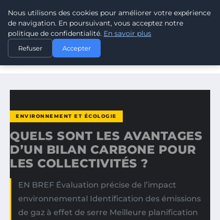
Nous utilisons des cookies pour améliorer votre expérience
CLIMATE GUARDIAN
de navigation. En poursuivant, vous acceptez notre
politique de confidentialité.
En savoir plus
ACCUEIL
ENVIRONNEMENT ET ÉCOLOGIE
Refuser
Accepter
QUELS SONT LES AVANTAGES D’UN BILAN CARBONE POUR
LES…
ENVIRONNEMENT ET ÉCOLOGIE
QUELS SONT LES AVANTAGES
D’UN BILAN CARBONE POUR
LES COLLECTIVITÉS ?
EN BREF Évaluation précise de l’impact
environnemental Identification des émissions
de gaz à effet de serre Meilleure planification