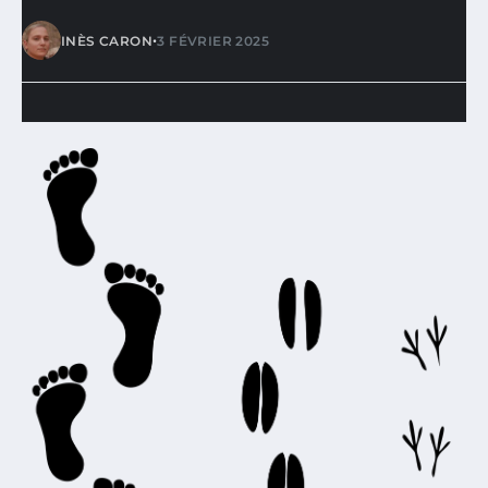
•
INÈS CARON
3 FÉVRIER 2025