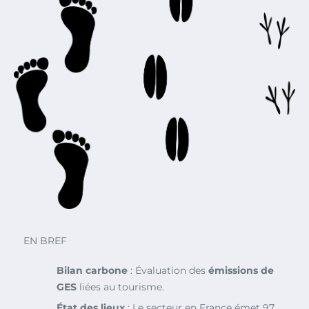
EN BREF
Bilan carbone
: Évaluation des
émissions de
GES
liées au tourisme.
État des lieux
: Le secteur en France émet 97