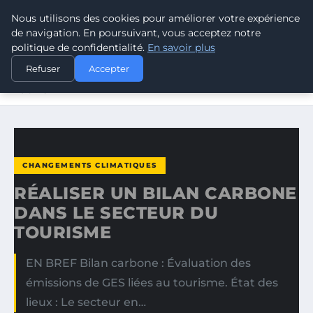
Nous utilisons des cookies pour améliorer votre expérience
CLIMATE GUARDIAN
de navigation. En poursuivant, vous acceptez notre
politique de confidentialité.
En savoir plus
ACCUEIL
CHANGEMENTS CLIMATIQUES
Refuser
Accepter
RÉALISER UN BILAN CARBONE DANS LE SECTEUR DU
TOURISME
CHANGEMENTS CLIMATIQUES
RÉALISER UN BILAN CARBONE
DANS LE SECTEUR DU
TOURISME
EN BREF Bilan carbone : Évaluation des
émissions de GES liées au tourisme. État des
lieux : Le secteur en…