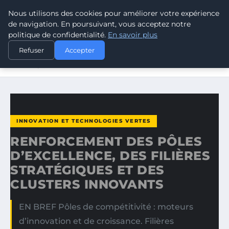
Nous utilisons des cookies pour améliorer votre expérience
CLIMATE GUARDIAN
de navigation. En poursuivant, vous acceptez notre
politique de confidentialité.
En savoir plus
ACCUEIL
INNOVATION ET TECHNOLOGIES VERTES
Refuser
Accepter
RENFORCEMENT DES PÔLES D’EXCELLENCE, DES
FILIÈRES…
INNOVATION ET TECHNOLOGIES VERTES
RENFORCEMENT DES PÔLES
D’EXCELLENCE, DES FILIÈRES
STRATÉGIQUES ET DES
CLUSTERS INNOVANTS
EN BREF Pôles de compétitivité : moteurs
d’innovation et de croissance. Filières