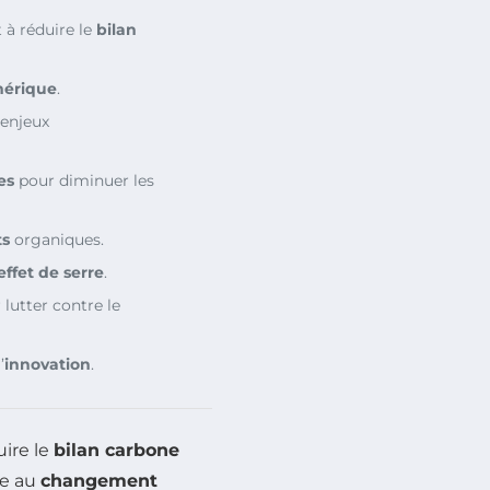
 à réduire le
bilan
érique
.
 enjeux
es
pour diminuer les
ts
organiques.
effet de serre
.
 lutter contre le
’
innovation
.
uire le
bilan carbone
ce au
changement