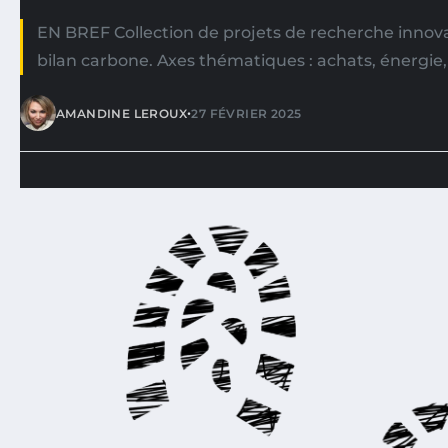
EN BREF Collection de projets de recherche innovan
bilan carbone. Axes thématiques : achats, énergie
•
AMANDINE LEROUX
27 FÉVRIER 2025