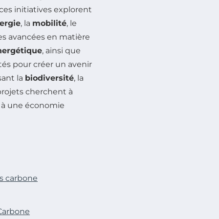
ces initiatives explorent
ergie
, la
mobilité
, le
Des avancées en matière
nergétique
, ainsi que
és pour créer un avenir
sant la
biodiversité
, la
projets cherchent à
 à une économie
as carbone
 Carbone