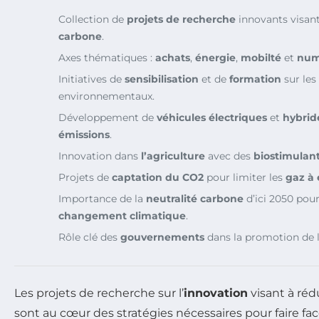
Collection de
projets de recherche
innovants visant
carbone
.
Axes thématiques :
achats
,
énergie
,
mobilté
et
num
Initiatives de
sensibilisation
et de
formation
sur les
environnementaux.
Développement de
véhicules électriques
et
hybrid
émissions
.
Innovation dans
l’agriculture
avec des
biostimulan
Projets de
captation du CO2
pour limiter les
gaz à 
Importance de la
neutralité carbone
d’ici 2050 pour
changement climatique
.
Rôle clé des
gouvernements
dans la promotion de l
Les projets de recherche sur l’
innovation
visant à réd
sont au cœur des stratégies nécessaires pour faire fa