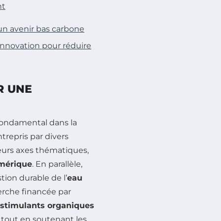
nt
 un avenir bas carbone
innovation pour réduire
R UNE
fondamental dans la
trepris par divers
ieurs axes thématiques,
mérique
. En parallèle,
tion durable de l’
eau
erche financée par
ostimulants organiques
 tout en soutenant les