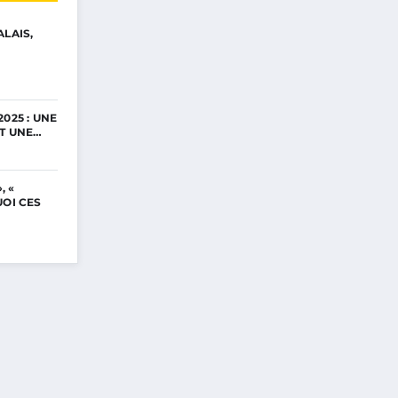
ALAIS,
025 : UNE
ET UNE…
, «
UOI CES