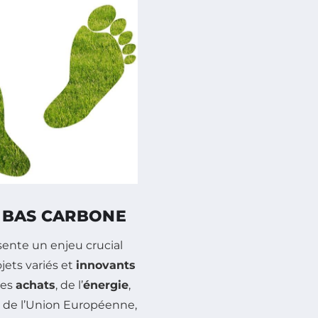
E BAS CARBONE
ente un enjeu crucial
jets variés et
innovants
des
achats
, de l’
énergie
,
n de l’Union Européenne,