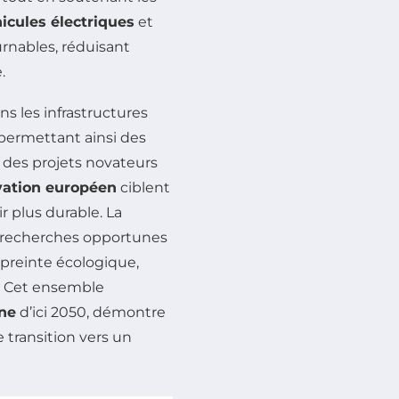
icules électriques
et
rnables, réduisant
.
s les infrastructures
permettant ainsi des
, des projets novateurs
vation européen
ciblent
r plus durable. La
s recherches opportunes
preinte écologique,
2. Cet ensemble
one
d’ici 2050, démontre
 transition vers un