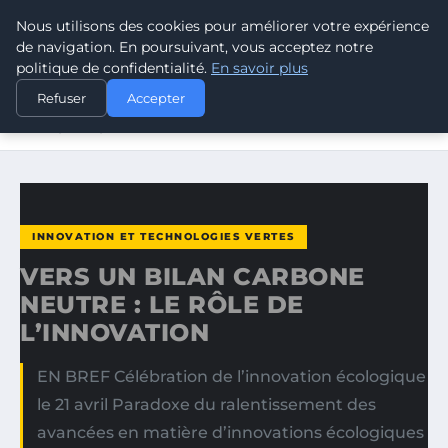
Nous utilisons des cookies pour améliorer votre expérience
CLIMATE GUARDIAN
de navigation. En poursuivant, vous acceptez notre
politique de confidentialité.
En savoir plus
ACCUEIL
INNOVATION ET TECHNOLOGIES VERTES
Refuser
Accepter
VERS UN BILAN CARBONE NEUTRE : LE RÔLE DE
L’INNOVATION
INNOVATION ET TECHNOLOGIES VERTES
VERS UN BILAN CARBONE
NEUTRE : LE RÔLE DE
L’INNOVATION
EN BREF Célébration de l’innovation écologique
le 21 avril Paradoxe du ralentissement des
avancées en matière d’innovations écologiques