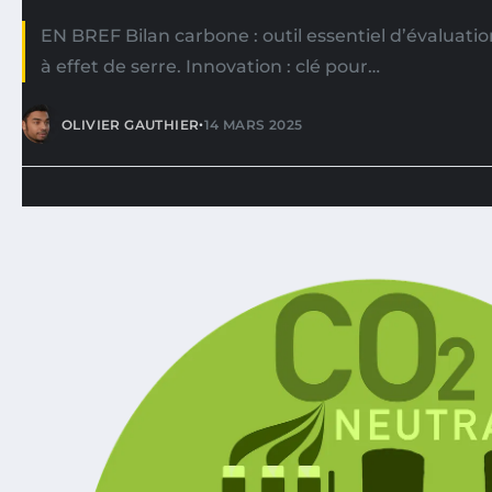
EN BREF Bilan carbone : outil essentiel d’évaluati
à effet de serre. Innovation : clé pour…
•
OLIVIER GAUTHIER
14 MARS 2025