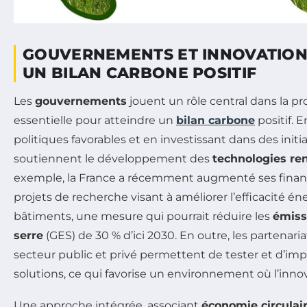
GOUVERNEMENTS ET INNOVATION 
UN BILAN CARBONE POSITIF
Les
gouvernements
jouent un rôle central dans la pr
essentielle pour atteindre un
bilan carbone
positif. 
politiques favorables et en investissant dans des initiat
soutiennent le développement des
technologies re
exemple, la France a récemment augmenté ses fina
projets de recherche visant à améliorer l’efficacité é
bâtiments, une mesure qui pourrait réduire les
émiss
serre
(GES) de 30 % d’ici 2030. En outre, les partenariat
secteur public et privé permettent de tester et d’im
solutions, ce qui favorise un environnement où l’inno
Une approche intégrée, associant
économie circulai