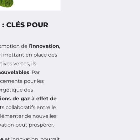
: CLÉS POUR
omotion de l’
innovation
,
En mettant en place des
ives vertes, ils
nouvelables
. Par
ncements pour les
nergétique des
ions de gaz à effet de
s collaboratifs entre le
plémenter de nouvelles
vation peut prospérer.
re
et innovation, pourrait