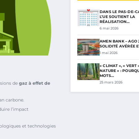
DANS LE PAS-DE-C
L’UE SOUTIENT LA
RÉALISATION…
6 mai 2026
AMEN BANK – AGO 2
SOLIDITÉ AVÉRÉE 
1 mai 2026
« CLIMAT », « VERT »
NATURE » : POURQ
MOTS…
25 mars 2026
ssions de
gaz à effet de
lan carbone.
uire l’impact
écologiques et technologies