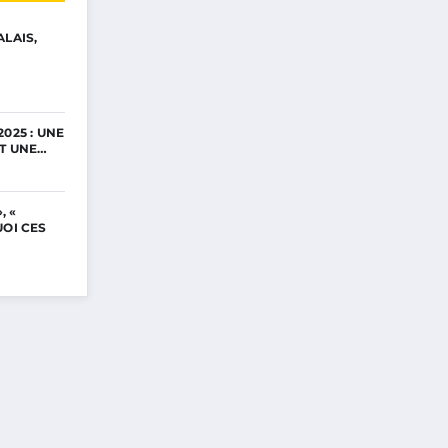
ALAIS,
025 : UNE
ET UNE…
, «
UOI CES