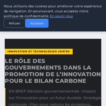
Nous utilisons des cookies pour améliorer votre expérience
CLIMATE GUARDIAN
de navigation. En poursuivant, vous acceptez notre
politique de confidentialité.
En savoir plus
ACCUEIL
INNOVATION ET TECHNOLOGIES VERTES
Refuser
Accepter
LE RÔLE DES GOUVERNEMENTS DANS LA PROMOTION DE…
INNOVATION ET TECHNOLOGIES VERTES
LE RÔLE DES
GOUVERNEMENTS DANS LA
PROMOTION DE L’INNOVATION
POUR LE BILAN CARBONE
EN BREF Décision gouvernementale : Impact
sur l’innovation pour un futur durable. Stratégie
nationale : Plan pour réduire les émissions…