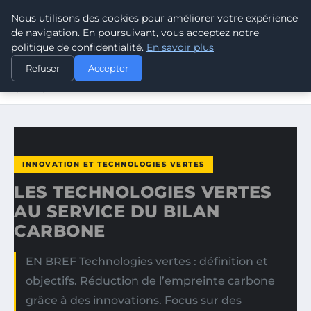
Nous utilisons des cookies pour améliorer votre expérience
CLIMATE GUARDIAN
de navigation. En poursuivant, vous acceptez notre
politique de confidentialité.
En savoir plus
ACCUEIL
INNOVATION ET TECHNOLOGIES VERTES
Refuser
Accepter
LES TECHNOLOGIES VERTES AU SERVICE DU BILAN
CARBONE
INNOVATION ET TECHNOLOGIES VERTES
LES TECHNOLOGIES VERTES
AU SERVICE DU BILAN
CARBONE
EN BREF Technologies vertes : définition et
objectifs. Réduction de l’empreinte carbone
grâce à des innovations. Focus sur des