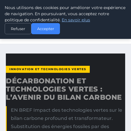
Nous utilisons des cookies pour améliorer votre expérience
CLIMATE GUARDIAN
de navigation. En poursuivant, vous acceptez notre
politique de confidentialité.
En savoir plus
ACCUEIL
INNOVATION ET TECHNOLOGIES VERTES
Refuser
Accepter
DÉCARBONATION ET TECHNOLOGIES VERTES : L’AVENIR
DU…
INNOVATION ET TECHNOLOGIES VERTES
DÉCARBONATION ET
TECHNOLOGIES VERTES :
L’AVENIR DU BILAN CARBONE
EN BREF Impact des technologies vertes sur le
bilan carbone profound et transformateur.
Substitution des énergies fossiles par des