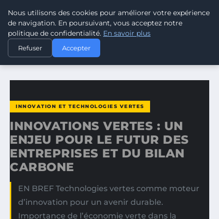
Nous utilisons des cookies pour améliorer votre expérience
CLIMATE GUARDIAN
de navigation. En poursuivant, vous acceptez notre
politique de confidentialité.
En savoir plus
ACCUEIL
INNOVATION ET TECHNOLOGIES VERTES
Refuser
Accepter
INNOVATIONS VERTES : UN ENJEU POUR LE FUTUR DES…
INNOVATION ET TECHNOLOGIES VERTES
INNOVATIONS VERTES : UN
ENJEU POUR LE FUTUR DES
ENTREPRISES ET DU BILAN
CARBONE
EN BREF Technologies vertes comme moteur
d’innovation pour un avenir durable.
Importance de l’économie verte dans la