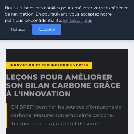
Nous utilisons des cookies pour améliorer votre expérience
CLIMATE GUARDIAN
de navigation. En poursuivant, vous acceptez notre
politique de confidentialité.
En savoir plus
ACCUEIL
INNOVATION ET TECHNOLOGIES VERTES
Refuser
Accepter
LEÇONS POUR AMÉLIORER SON BILAN CARBONE GRÂCE À…
INNOVATION ET TECHNOLOGIES VERTES
LEÇONS POUR AMÉLIORER
SON BILAN CARBONE GRÂCE
À L’INNOVATION
EN BREF Identifier les sources d’émissions de
carbone. Mesurer son empreinte carbone.
Traquer tous les gaz à effet de serre.…