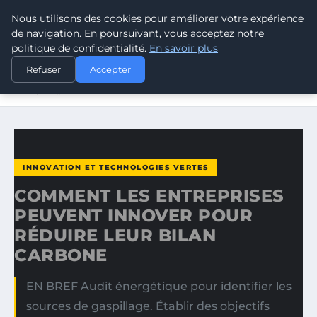
Nous utilisons des cookies pour améliorer votre expérience
CLIMATE GUARDIAN
de navigation. En poursuivant, vous acceptez notre
politique de confidentialité.
En savoir plus
ACCUEIL
INNOVATION ET TECHNOLOGIES VERTES
Refuser
Accepter
COMMENT LES ENTREPRISES PEUVENT INNOVER POUR
RÉDUIRE…
INNOVATION ET TECHNOLOGIES VERTES
COMMENT LES ENTREPRISES
PEUVENT INNOVER POUR
RÉDUIRE LEUR BILAN
CARBONE
EN BREF Audit énergétique pour identifier les
sources de gaspillage. Établir des objectifs