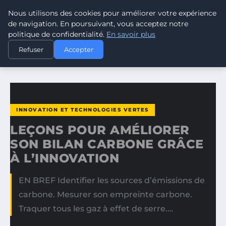
Nous utilisons des cookies pour améliorer votre expérience
CLIMATE GUARDIAN
de navigation. En poursuivant, vous acceptez notre
politique de confidentialité.
En savoir plus
ACCUEIL
INNOVATION ET TECHNOLOGIES VERTES
Refuser
Accepter
LEÇONS POUR AMÉLIORER SON BILAN CARBONE GRÂCE À…
INNOVATION ET TECHNOLOGIES VERTES
LEÇONS POUR AMÉLIORER
SON BILAN CARBONE GRÂCE
À L’INNOVATION
EN BREF Identifier les sources d’émissions de
carbone. Mesurer son empreinte carbone.
Traquer tous les gaz à effet de serre.…