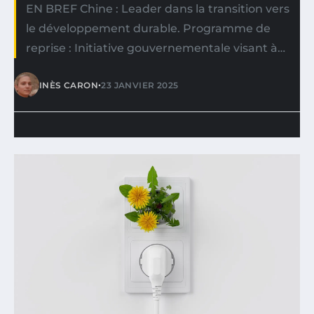
EN BREF Chine : Leader dans la transition vers
le développement durable. Programme de
reprise : Initiative gouvernementale visant à…
•
INÈS CARON
23 JANVIER 2025